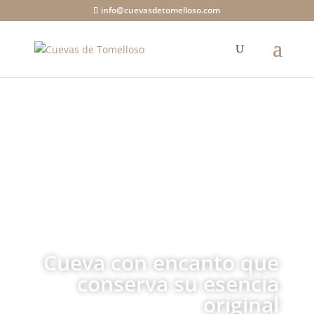
info@cuevasdetomelloso.com
Cueva con encanto que
conserva su esencia
original