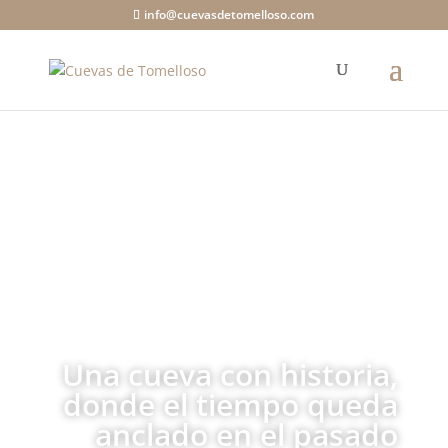
info@cuevasdetomelloso.com
Una cueva con historia,
donde el tiempo queda
anclado en el pasado