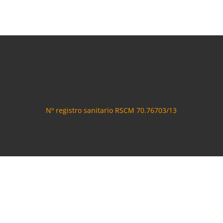
Nº registro sanitario
RSCM
70.76703/13