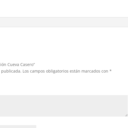
cantidad
ación Cueva Casero”
á publicada.
Los campos obligatorios están marcados con
*